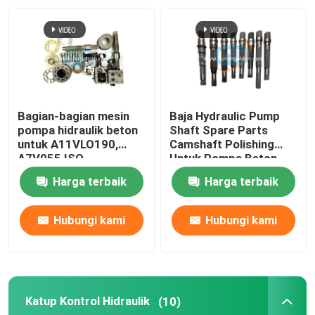
Tur Pabrik
Kontrol kualitas
Bagian-bagian mesin
Baja Hydraulic Pump
Hubungi kami
pompa hidraulik beton
Shaft Spare Parts
untuk A11VLO190,
Camshaft Polishing
A7V055 ISO
Untuk Pompa Beton
Berita
Harga terbaik
Harga terbaik
Permintaan Penawaran
Hubungi kami
Hubungi kami
Suku Cadang Pompa Beton
Katup Kontrol Hidraulik
(10)
Pipa Pengiriman Pompa Beton