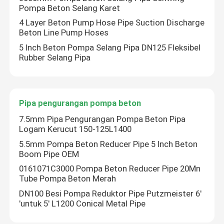
Pompa Beton Selang Karet
4 Layer Beton Pump Hose Pipe Suction Discharge
Casting yang Tahan Pakai
Beton Line Pump Hoses
5 Inch Beton Pompa Selang Pipa DN125 Fleksibel
Pipa selang pompa beton
Rubber Selang Pipa
Pipa pengurangan pompa beton
Pipa pengurangan pompa beton
7.5mm Pipa Pengurangan Pompa Beton Pipa
Logam Kerucut 150-125L1400
5.5mm Pompa Beton Reducer Pipe 5 Inch Beton
Boom Pipe OEM
0161071C3000 Pompa Beton Reducer Pipe 20Mn
Tube Pompa Beton Merah
DN100 Besi Pompa Reduktor Pipe Putzmeister 6'
'untuk 5' L1200 Conical Metal Pipe