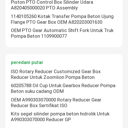
Piston PTO Control Box Silinder Udara
A820405000020 PTO Assembly
1140105260 Kotak Transfer Pompa Beton Ujung
Flange PTO Gear Box OEM A820203001630
OEM PTO Gear Automatic Shift Fork Untuk Truk
Pompa Beton 1109900077
peredam putar
ISO Rotary Reducer Customized Gear Box
Reducer Untuk Zoomlion Pompa Beton
60205788 Oil Cup Untuk Gearbox Reducer Pompa
Rumah
Beton suku cadang ODM
OEM A990303070000 Rotary Reducer Gear
Reducer Box Sertifikat ISO
Produk
Kits segel silinder pompa beton hidrolik Untuk
A990303070000 Reducer GP
Tentang kami