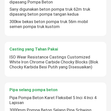
dipasang Pompa Beton
Sany digunakan beton pompa truk 62m truk
Motor Pompa Hidraulik Beton
dipasang beton pompa tangan kedua
300kw bekas beton pompa truk 56m mobil
semen pompa truk kustom
Katup Kontrol Hidraulik
kit segel silinder hidrolik
Casting yang Tahan Pakai
ISO Wear Resistance Castings Customized
Kasus Transfer Pompa Beton
White Iron Chrome Carbide Chocky Blocks (Blok
Chocky Karbida Besi Putih yang Disesuaikan)
peredam putar
Pipa selang pompa beton
Bagian Pneumatik Pusat
Pipa Pompa Beton Karet Fleksibel 5 Inci 4 Inci 4
Lapisan
Truk Pompa Beton Bekas
3000mm Pompa Beton Selang Pipa Schwing