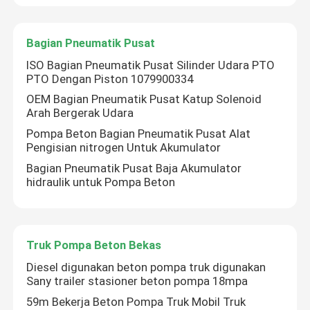
Tur Pabrik
Bagian Pneumatik Pusat
ISO Bagian Pneumatik Pusat Silinder Udara PTO
PTO Dengan Piston 1079900334
Kontrol kualitas
OEM Bagian Pneumatik Pusat Katup Solenoid
Arah Bergerak Udara
Hubungi kami
Pompa Beton Bagian Pneumatik Pusat Alat
Pengisian nitrogen Untuk Akumulator
Bagian Pneumatik Pusat Baja Akumulator
Berita
hidraulik untuk Pompa Beton
Permintaan Penawaran
Truk Pompa Beton Bekas
Suku Cadang Pompa Beton
Diesel digunakan beton pompa truk digunakan
Sany trailer stasioner beton pompa 18mpa
59m Bekerja Beton Pompa Truk Mobil Truk
Pipa Pengiriman Pompa Beton