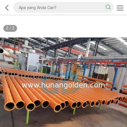
2
/
2