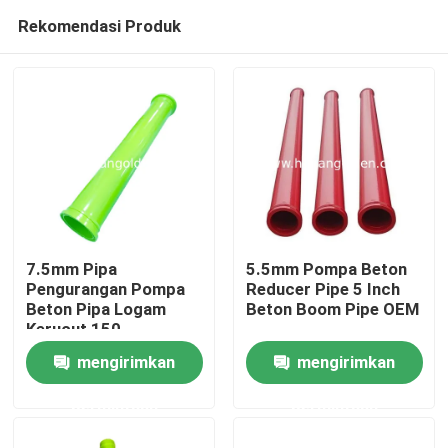
Rekomendasi Produk
7.5mm Pipa
5.5mm Pompa Beton
Pengurangan Pompa
Reducer Pipe 5 Inch
Beton Pipa Logam
Beton Boom Pipe OEM
Rumah
Kerucut 150-
125L1400
mengirimkan
mengirimkan
Produk
permintaan
permintaan
Tentang kami