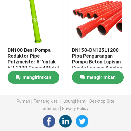
Tur Pabrik
Kontrol kualitas
DN100 Besi Pompa
DN150-DN125L1200
Hubungi kami
Reduktor Pipe
Pipa Pengurangan
Putzmeister 6' 'untuk
Pompa Beton Lapisan
5' L1200 Conical Metal
Ganda Lapisan Kembar
Berita
Pipe
mengirimkan
mengirimkan
permintaan
permintaan
Permintaan Penawaran
Rumah
Tentang kita
Hubungi kami
Desktop Site
Sitemap
Privacy Policy
Suku Cadang Pompa Beton
Pipa Pengiriman Pompa Beton