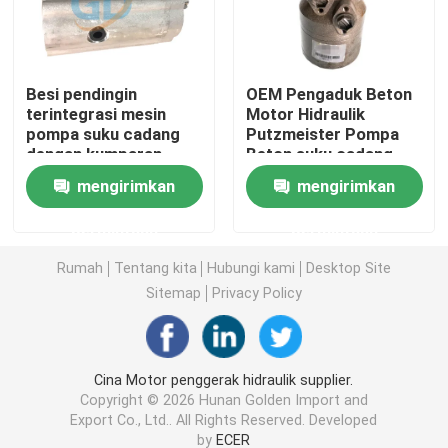
Motor Pompa Hidraulik Beton
Besi pendingin
OEM Pengaduk Beton
terintegrasi mesin
Motor Hidraulik
Katup Kontrol Hidraulik
pompa suku cadang
Putzmeister Pompa
dengan kumparan
Beton suku cadang
kit segel silinder hidrolik
mengirimkan
mengirimkan
permintaan
permintaan
Kasus Transfer Pompa Beton
Rumah
Tentang kita
Hubungi kami
Desktop Site
Sitemap
Privacy Policy
peredam putar
Bagian Pneumatik Pusat
Cina Motor penggerak hidraulik supplier.
Copyright © 2026 Hunan Golden Import and
Export Co., Ltd.. All Rights Reserved. Developed
Truk Pompa Beton Bekas
by
ECER