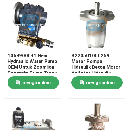
Tur Pabrik
Kontrol kualitas
Hubungi kami
1069900041 Gear
B220501000269
Hydraulic Water Pump
Motor Pompa
OEM Untuk Zoomlion
Hidraulik Beton Motor
Berita
Concrete Pump Truck
Agitator Hidraulik
Custom
mengirimkan
mengirimkan
Permintaan Penawaran
permintaan
permintaan
Suku Cadang Pompa Beton
Pipa Pengiriman Pompa Beton