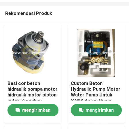
Rekomendasi Produk
Besi cor beton
Custom Beton
hidraulik pompa motor
Hydraulic Pump Motor
Rumah
hidraulik motor piston
Water Pump Untuk
untuk Zoomlion
SANY Beton Pump
Truck
Produk
mengirimkan
mengirimkan
permintaan
permintaan
Tentang kami