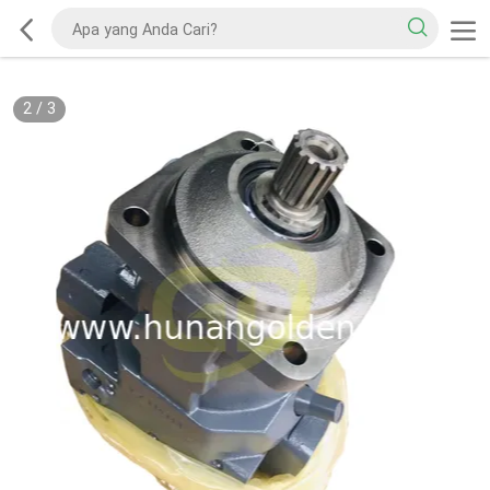
2
/
3