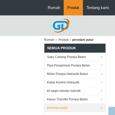
Rumah
Produk
Tentang kami
Rumah
Produk
peredam putar
SEMUA PRODUK
Suku Cadang Pompa Beton
Pipa Pengiriman Pompa Beton
Motor Pompa Hidraulik Beton
Katup Kontrol Hidraulik
kit segel silinder hidrolik
Kasus Transfer Pompa Beton
peredam putar
6