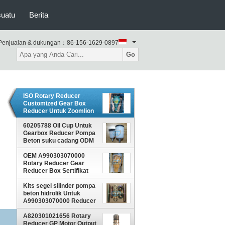
suatu
Berita
Penjualan & dukungan：
86-156-1629-0897
Go
ISO Rotary Reducer
Customized Gear Box
Reducer Untuk Zoomlion
Pompa Beton
60205788 Oil Cup Untuk
Gearbox Reducer Pompa
Beton suku cadang ODM
OEM A990303070000
Rotary Reducer Gear
Reducer Box Sertifikat
ISO
Kits segel silinder pompa
beton hidrolik Untuk
A990303070000 Reducer
GP
A820301021656 Rotary
Reducer GP Motor Output