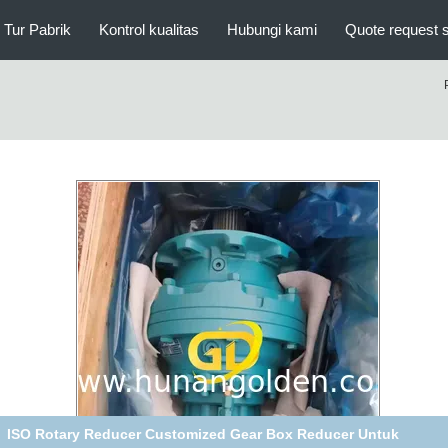
Tur Pabrik
Kontrol kualitas
Hubungi kami
Quote request 
0205788 Oil Cup Untuk Gearbox Reducer Pompa Beton suku