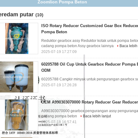
cadang ODM
eredam putar
(10)
ISO Rotary Reducer Customized Gear Box Reduce
Pompa Beton
Reduktor gearbox assy Reduktor kotak untuk pompa bet
cadang pompa beton Assy gearbox lainnya
Baca lebih 
2025-07-19 17:27:09
60205788 Oil Cup Untuk Gearbox Reducer Pompa 
ODM
60205788 Cangkir minyak untuk pengurangan gearbox 
2025-07-19 17:26:28
OEM A990303070000 Rotary Reducer Gear Reducer 
A990303070000 gearbox pengurangan assy pengurangan 
cadang pompa beton
Baca lebih lanjut
2025-07-18 16:57:41