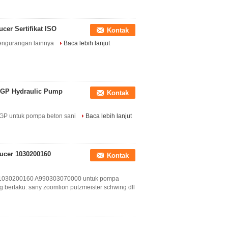
er Sertifikat ISO
Kontak
engurangan lainnya
Baca lebih lanjut
e GP Hydraulic Pump
Kontak
P untuk pompa beton sani
Baca lebih lanjut
ucer 1030200160
Kontak
 1030200160 A990303070000 untuk pompa
 berlaku: sany zoomlion putzmeister schwing dll