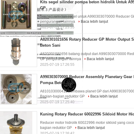
Kits segel silinder pompa beton hidrolik Untuk A
GP
Set pad rem dan segel untuk A990303070000 Reducer G
pengurangan lainnya
Baca lebih lanjut
2025-07-19 17:25:55
A820301021656 Rotary Reducer GP Motor Output 
Beton Sani
A820301021656 batang output dari A990303070000 Redu
GP pengurangan lainnya
Baca lebih lanjut
2025-07-19 17:26:55
A990303070000 Reducer Assembly Planetary Gear
Pompa Beton Sani
A810103000411 Pembawa planet GP dari A990303070000
Bagian-bagian reduktor GP
Baca lebih lanjut
2025-07-19 17:25:40
Kuning Rotary Reducer 60022996 Sikloid Motor Hi
Reducer motor hidrolik 60022996 motor sikloid yang coc
bagian reduktor GP
Baca lebih lanjut
2025-07-19 17:26:42