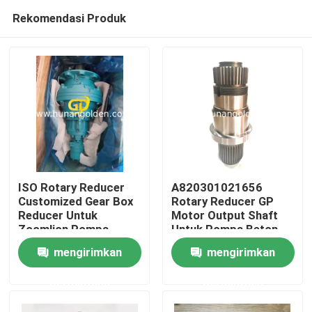
Rekomendasi Produk
ISO Rotary Reducer
A820301021656
Customized Gear Box
Rotary Reducer GP
Reducer Untuk
Motor Output Shaft
Rumah
Zoomlion Pompa
Untuk Pompa Beton
Beton
Sani
mengirimkan
mengirimkan
Produk
permintaan
permintaan
Tentang kami