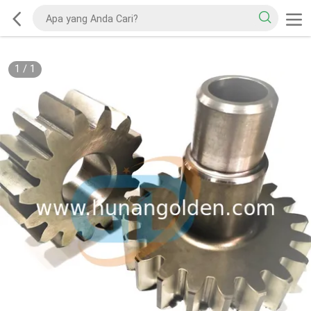
1
/
1