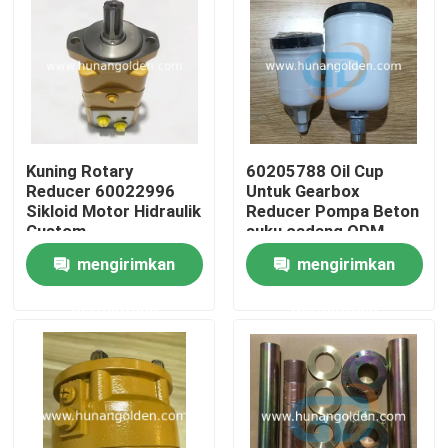
Tur Pabrik
Kontrol kualitas
Kuning Rotary
60205788 Oil Cup
Hubungi kami
Reducer 60022996
Untuk Gearbox
Sikloid Motor Hidraulik
Reducer Pompa Beton
Custom
suku cadang ODM
Berita
mengirimkan
mengirimkan
permintaan
permintaan
Permintaan Penawaran
Suku Cadang Pompa Beton
Pipa Pengiriman Pompa Beton