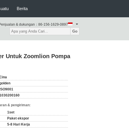
suatu
Berita
Penjualan & dukungan：
86-156-1629-0897
Go
er Untuk Zoomlion Pompa
Cina
golden
ISO9001
1030200160
ran & pengiriman:
1set
Paket ekspor
5-8 Hari Kerja