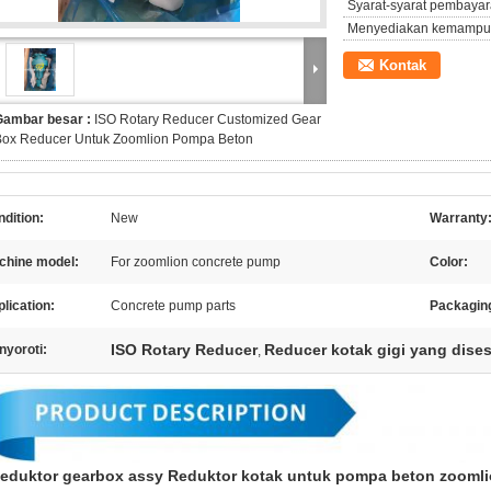
Syarat-syarat pembayar
Menyediakan kemampu
Kontak
Gambar besar :
ISO Rotary Reducer Customized Gear
Box Reducer Untuk Zoomlion Pompa Beton
dition:
New
Warranty
chine model:
For zoomlion concrete pump
Color:
lication:
Concrete pump parts
Packagin
ISO Rotary Reducer
Reducer kotak gigi yang dise
nyoroti:
,
eduktor gearbox assy Reduktor kotak untuk pompa beton zooml