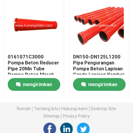
Tur Pabrik
Kontrol kualitas
Hubungi kami
0161071C3000
DN150-DN125L1200
Pompa Beton Reducer
Pipa Pengurangan
Pipe 20Mn Tube
Pompa Beton Lapisan
Berita
Pompa Beton Merah
Ganda Lapisan Kembar
mengirimkan
mengirimkan
Permintaan Penawaran
permintaan
permintaan
Rumah
Tentang kita
Hubungi kami
Desktop Site
Suku Cadang Pompa Beton
Sitemap
Privacy Policy
Pipa Pengiriman Pompa Beton