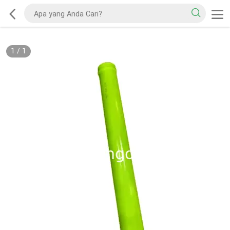
1
/
1