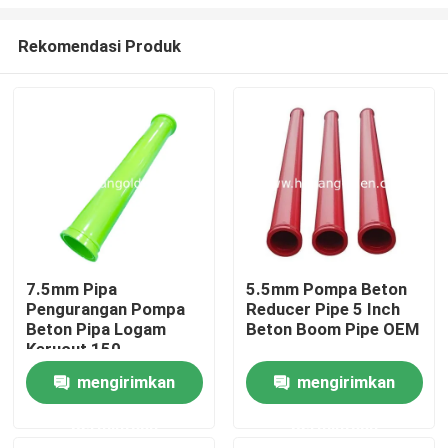
Rekomendasi Produk
7.5mm Pipa
5.5mm Pompa Beton
Pengurangan Pompa
Reducer Pipe 5 Inch
Rumah
Beton Pipa Logam
Beton Boom Pipe OEM
Kerucut 150-
125L1400
Produk
mengirimkan
mengirimkan
permintaan
permintaan
Tentang kami