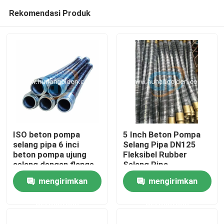
Rekomendasi Produk
ISO beton pompa
5 Inch Beton Pompa
selang pipa 6 inci
Selang Pipa DN125
beton pompa ujung
Fleksibel Rubber
Rumah
selang dengan flange
Selang Pipa
mengirimkan
mengirimkan
Produk
permintaan
permintaan
Tentang kami