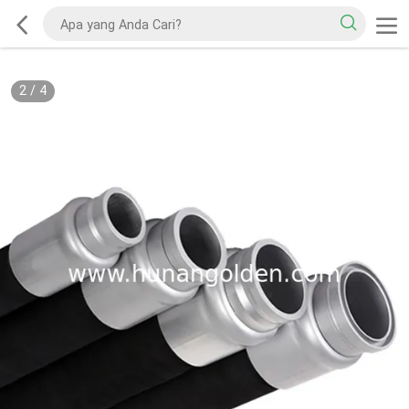
2
/
4