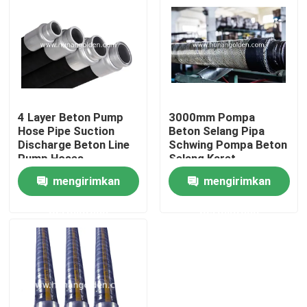
Tur Pabrik
Kontrol kualitas
4 Layer Beton Pump
3000mm Pompa
Hubungi kami
Hose Pipe Suction
Beton Selang Pipa
Discharge Beton Line
Schwing Pompa Beton
Pump Hoses
Selang Karet
Berita
mengirimkan
mengirimkan
permintaan
permintaan
Permintaan Penawaran
Suku Cadang Pompa Beton
Pipa Pengiriman Pompa Beton