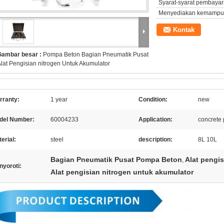
Syarat-syarat pembayar
Menyediakan kemampu
Kontak
Gambar besar :
Pompa Beton Bagian Pneumatik Pusat
lat Pengisian nitrogen Untuk Akumulator
rranty:
1 year
Condition:
new
del Number:
60004233
Application:
concrete
erial:
steel
description:
8L 10L
Bagian Pneumatik Pusat Pompa Beton
Alat pengi
,
nyoroti:
Alat pengisian nitrogen untuk akumulator