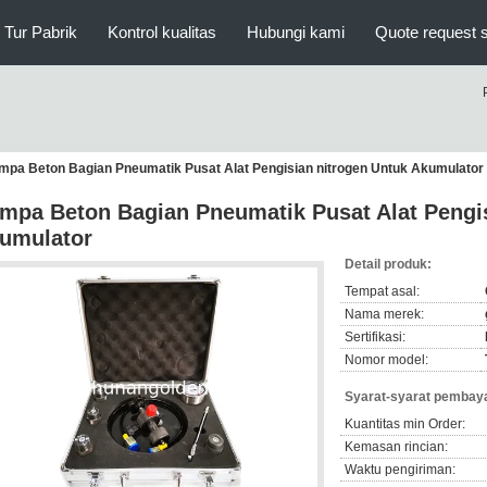
Tur Pabrik
Kontrol kualitas
Hubungi kami
Quote request 
mpa Beton Bagian Pneumatik Pusat Alat Pengisian nitrogen Untuk Akumulator
mpa Beton Bagian Pneumatik Pusat Alat Pengis
umulator
Detail produk:
Tempat asal:
Nama merek:
Sertifikasi:
Nomor model:
Syarat-syarat pembaya
Kuantitas min Order:
Kemasan rincian:
Waktu pengiriman: