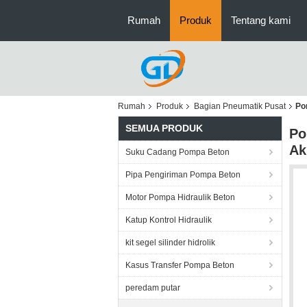
Rumah
Produk
Tentang kami
Rumah
Produk
Bagian Pneumatik Pusat
Po
SEMUA PRODUK
Po
Ak
Suku Cadang Pompa Beton
Pipa Pengiriman Pompa Beton
Motor Pompa Hidraulik Beton
Katup Kontrol Hidraulik
kit segel silinder hidrolik
Kasus Transfer Pompa Beton
peredam putar