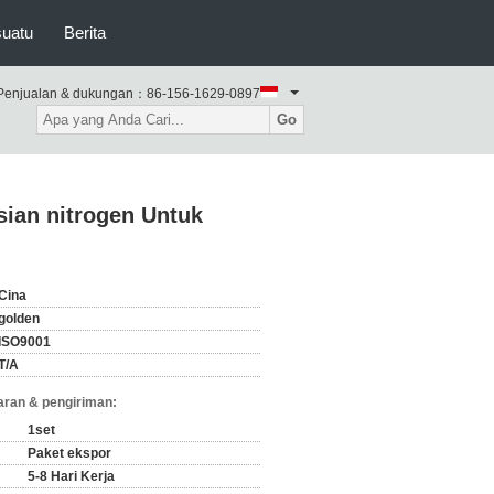
suatu
Berita
Penjualan & dukungan：
86-156-1629-0897
Go
ian nitrogen Untuk
Cina
golden
ISO9001
T/A
ran & pengiriman:
1set
Paket ekspor
5-8 Hari Kerja