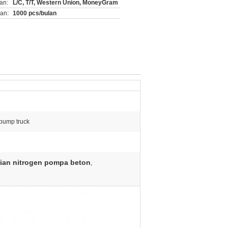
an:
L/C, T/T, Western Union, MoneyGram
an:
1000 pcs/bulan
 pump truck
sian nitrogen pompa beton
,