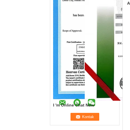
A
I 'm Online Chat Now