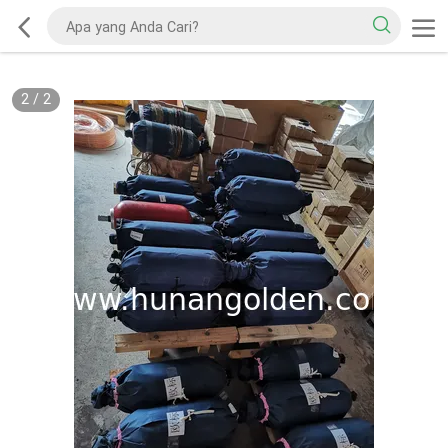
2
/
2