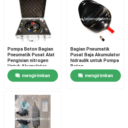
Tur Pabrik
Kontrol kualitas
Pompa Beton Bagian
Bagian Pneumatik
Hubungi kami
Pneumatik Pusat Alat
Pusat Baja Akumulator
Pengisian nitrogen
hidraulik untuk Pompa
Untuk Akumulator
Beton
Berita
mengirimkan
mengirimkan
permintaan
permintaan
Permintaan Penawaran
Suku Cadang Pompa Beton
Pipa Pengiriman Pompa Beton