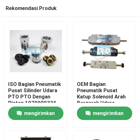
Rekomendasi Produk
ISO Bagian Pneumatik
OEM Bagian
Pusat Silinder Udara
Pneumatik Pusat
PTO PTO Dengan
Katup Solenoid Arah
Rumah
Piston 1079900334
Bergerak Udara
mengirimkan
mengirimkan
Produk
permintaan
permintaan
Tentang kami