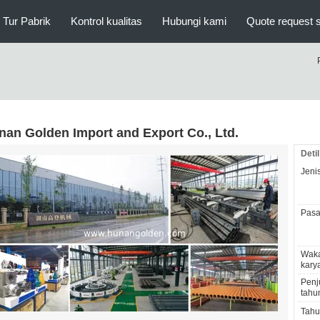
Tur Pabrik
Kontrol kualitas
Hubungi kami
Quote request 
nan Golden Import and Export Co., Ltd.
Deti
Jenis
Pasa
Wak
kary
Penj
tahu
Tahun