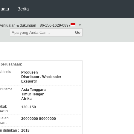
suatu
Berita
Penjualan & dukungan：
86-156-1629-0897
Go
l perusahaan:
 bisnis :
Produsen
Distributor / Wholesaler
Eksportir
r utama :
Asia Tenggara
Timur Tengah
Afrika
akak
120~150
awan :
ualan
30000000-50000000
nan :
 didirikan :
2018