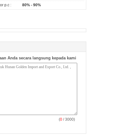
r p.c :
80% - 90%
aan Anda secara langsung kepada kami
(
0
/ 3000)