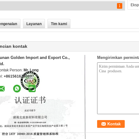
Ekspo
1
engenalan
Layanan
Tim kami
ncian kontak
unan Golden Import and Export Co.,
Mengirimkan permint
td.
ontak Person:
Mr. Long
el:
+8615616290897