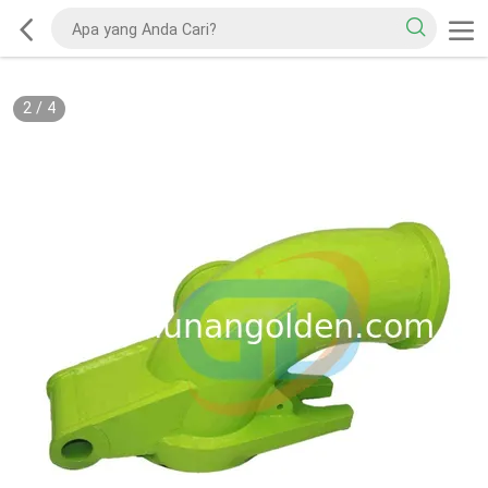
2
/
4