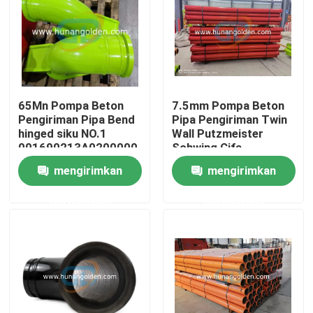
Tur Pabrik
Kontrol kualitas
65Mn Pompa Beton
7.5mm Pompa Beton
Pengiriman Pipa Bend
Pipa Pengiriman Twin
Hubungi kami
hinged siku NO.1
Wall Putzmeister
001690213A0200000
Schwing Cifa
mengirimkan
mengirimkan
Berita
permintaan
permintaan
Permintaan Penawaran
Suku Cadang Pompa Beton
Pipa Pengiriman Pompa Beton