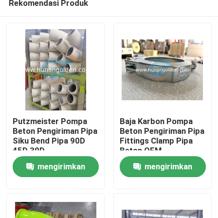
Rekomendasi Produk
Putzmeister Pompa
Baja Karbon Pompa
Beton Pengiriman Pipa
Beton Pengiriman Pipa
Siku Bend Pipa 90D
Fittings Clamp Pipa
45D 30D
Beton OEM
Rumah
mengirimkan
mengirimkan
Produk
permintaan
permintaan
Tentang kami