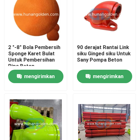
Tur Pabrik
Kontrol kualitas
2 "-8" Bola Pembersih
90 derajat Rantai Link
Sponge Karet Bulat
siku Ginged siku Untuk
Hubungi kami
Untuk Pembersihan
Sany Pompa Beton
Pipa Beton
mengirimkan
mengirimkan
Berita
permintaan
permintaan
Permintaan Penawaran
Suku Cadang Pompa Beton
Pipa Pengiriman Pompa Beton