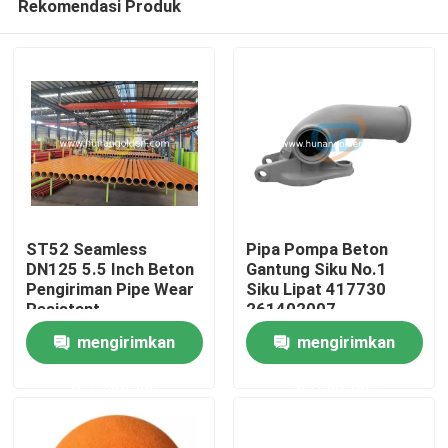
Rekomendasi Produk
ST52 Seamless
Pipa Pompa Beton
DN125 5.5 Inch Beton
Gantung Siku No.1
Pengiriman Pipe Wear
Siku Lipat 417730
Resistant
261402007
Rumah
mengirimkan
mengirimkan
Produk
permintaan
permintaan
Tentang kami