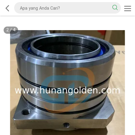
2
/
4