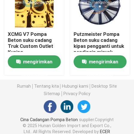
Motor Pompa Hidraulik Beton
XCMG V7 Pompa
Putzmeister Pompa
Katup Kontrol Hidraulik
Beton suku cadang
Beton suku cadang
Truk Custom Outlet
kipas pengganti untuk
Kuning
pendingin minyak
kit segel silinder hidrolik
hidrolik
mengirimkan
mengirimkan
Kasus Transfer Pompa Beton
permintaan
permintaan
Rumah
Tentang kita
Hubungi kami
Desktop Site
peredam putar
Sitemap
Privacy Policy
Bagian Pneumatik Pusat
Cina Cadangan Pompa Beton
supplier.Copyright
© 2025 Hunan Golden Import and Export Co.,
Truk Pompa Beton Bekas
Ltd.. All Rights Reserved. Developed by
ECER