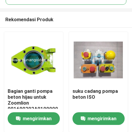
Rekomendasi Produk
Bagian ganti pompa
suku cadang pompa
Rumah
beton hijau untuk
beton ISO
Zoomlion
001690202A0100000
Produk
mengirimkan
mengirimkan
Tentang kami
permintaan
permintaan