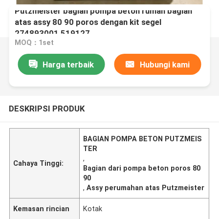
Putzmeister bagian pompa beton rumah bagian
atas assy 80 90 poros dengan kit segel
274893001 519127
MOQ：1set
Harga terbaik
Hubungi kami
DESKRIPSI PRODUK
BAGIAN POMPA BETON PUTZMEIS
TER
,
Cahaya Tinggi:
Bagian dari pompa beton poros 80
90
,
Assy perumahan atas Putzmeister
Kemasan rincian
Kotak