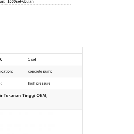
an:
1000set+/bulan
:
1 set
ication:
concrete pump
:
high pressure
Air Tekanan Tinggi OEM
,