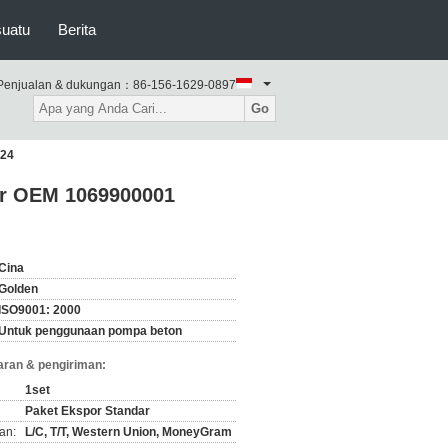
suatu
Berita
Penjualan & dukungan：
86-156-1629-0897
Go
824
ir OEM 1069900001
Cina
Golden
ISO9001: 2000
Untuk penggunaan pompa beton
ran & pengiriman:
1set
Paket Ekspor Standar
an:
L/C, T/T, Western Union, MoneyGram