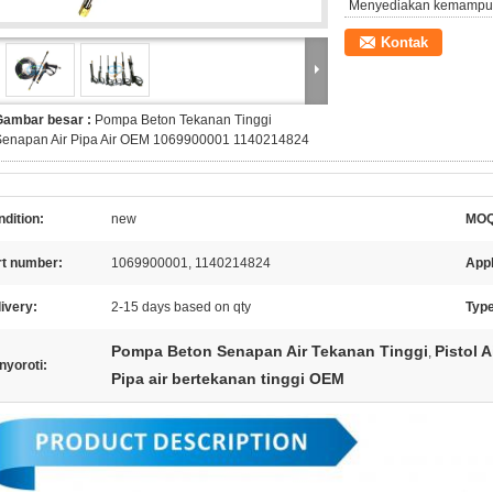
Menyediakan kemampu
Kontak
Gambar besar :
Pompa Beton Tekanan Tinggi
Senapan Air Pipa Air OEM 1069900001 1140214824
dition:
new
MOQ
rt number:
1069900001, 1140214824
Appl
ivery:
2-15 days based on qty
Type
Pompa Beton Senapan Air Tekanan Tinggi
Pistol 
,
nyoroti:
Pipa air bertekanan tinggi OEM