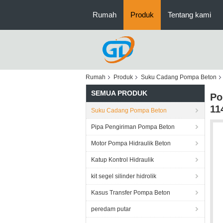
Rumah
Produk
Tentang kami
Rumah
Produk
Suku Cadang Pompa Beton
SEMUA PRODUK
Po
11
Suku Cadang Pompa Beton
Pipa Pengiriman Pompa Beton
Motor Pompa Hidraulik Beton
Katup Kontrol Hidraulik
kit segel silinder hidrolik
Kasus Transfer Pompa Beton
peredam putar