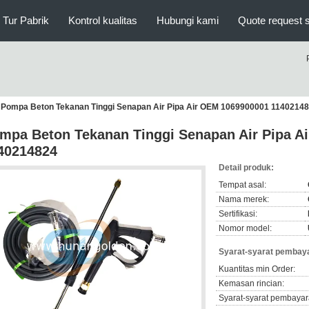
Tur Pabrik
Kontrol kualitas
Hubungi kami
Quote request 
Pompa Beton Tekanan Tinggi Senapan Air Pipa Air OEM 1069900001 1140214
mpa Beton Tekanan Tinggi Senapan Air Pipa A
40214824
Detail produk:
Tempat asal:
Nama merek:
Sertifikasi:
Nomor model:
Syarat-syarat pembaya
Kuantitas min Order:
Kemasan rincian:
Syarat-syarat pembayar