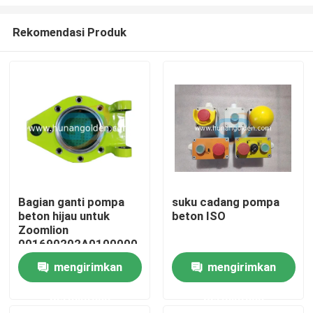
Rekomendasi Produk
Bagian ganti pompa
suku cadang pompa
beton hijau untuk
beton ISO
Rumah
Zoomlion
001690202A0100000
Produk
mengirimkan
mengirimkan
permintaan
permintaan
Tentang kami