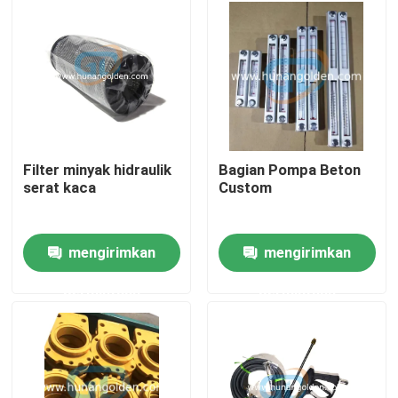
Tur Pabrik
Kontrol kualitas
Hubungi kami
Filter minyak hidraulik
Bagian Pompa Beton
serat kaca
Custom
Berita
mengirimkan
mengirimkan
Permintaan Penawaran
permintaan
permintaan
Suku Cadang Pompa Beton
Pipa Pengiriman Pompa Beton