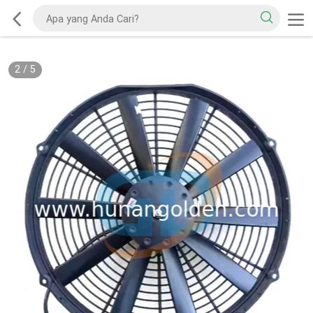
2
/
5