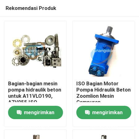
Rekomendasi Produk
Bagian-bagian mesin
ISO Bagian Motor
pompa hidraulik beton
Pompa Hidraulik Beton
untuk A11VLO190,
Zoomlion Mesin
Rumah
A7V055 ISO
Campuran
mengirimkan
mengirimkan
Produk
permintaan
permintaan
Tentang kami