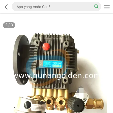
2
/
3