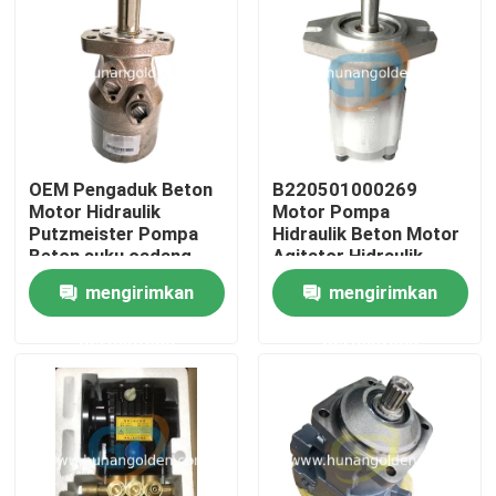
Tur Pabrik
Kontrol kualitas
OEM Pengaduk Beton
B220501000269
Hubungi kami
Motor Hidraulik
Motor Pompa
Putzmeister Pompa
Hidraulik Beton Motor
Beton suku cadang
Agitator Hidraulik
Berita
Custom
mengirimkan
mengirimkan
permintaan
permintaan
Permintaan Penawaran
Suku Cadang Pompa Beton
Pipa Pengiriman Pompa Beton