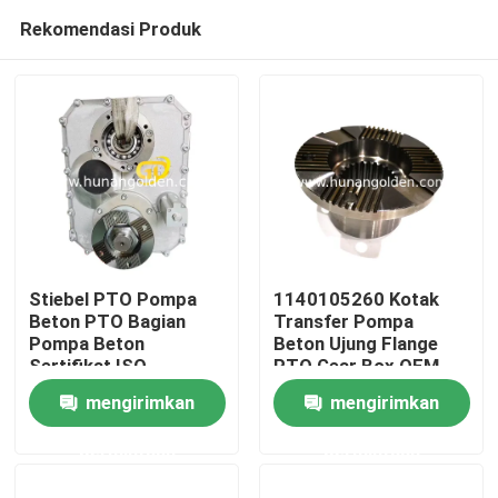
Rekomendasi Produk
Stiebel PTO Pompa
1140105260 Kotak
Beton PTO Bagian
Transfer Pompa
Pompa Beton
Beton Ujung Flange
Rumah
Sertifikat ISO
PTO Gear Box OEM
A820203001630
mengirimkan
mengirimkan
Produk
permintaan
permintaan
Tentang kami