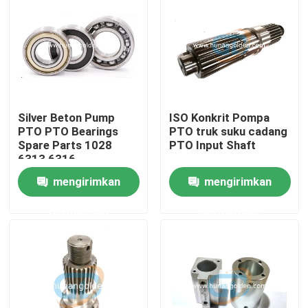
Tur Pabrik
Kontrol kualitas
Silver Beton Pump
ISO Konkrit Pompa
Hubungi kami
PTO PTO Bearings
PTO truk suku cadang
Spare Parts 1028
PTO Input Shaft
6313 6316
Berita
mengirimkan
mengirimkan
permintaan
permintaan
Permintaan Penawaran
Suku Cadang Pompa Beton
Pipa Pengiriman Pompa Beton