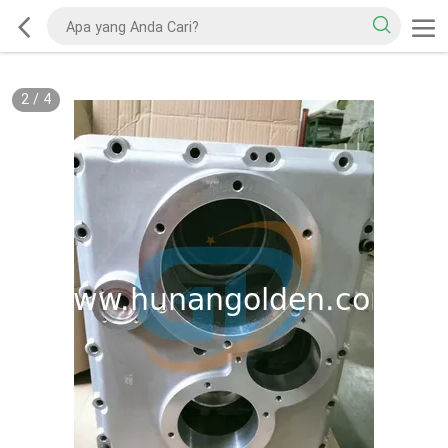
2
/
4