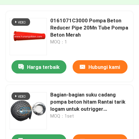
0161071C3000 Pompa Beton
Reducer Pipe 20Mn Tube Pompa
Beton Merah
MOQ：1
Harga terbaik
Hubungi kami
Bagian-bagian suku cadang
pompa beton hitam Rantai tarik
logam untuk outrigger
1031000021
MOQ：1set