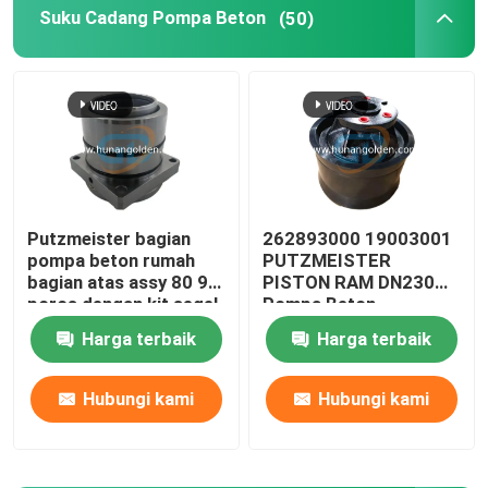
Suku Cadang Pompa Beton
(50)
Motor Pompa Hidraulik Beton
Katup Kontrol Hidraulik
kit segel silinder hidrolik
Putzmeister bagian
262893000 19003001
pompa beton rumah
PUTZMEISTER
Kasus Transfer Pompa Beton
bagian atas assy 80 90
PISTON RAM DN230
poros dengan kit segel
Pompa Beton
274893001 519127
peredam putar
Harga terbaik
Harga terbaik
Hubungi kami
Hubungi kami
Bagian Pneumatik Pusat
Truk Pompa Beton Bekas