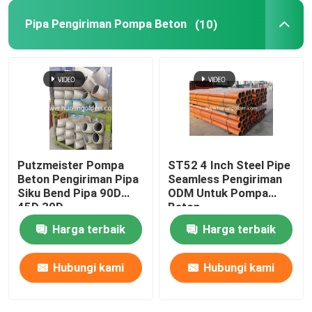
Pipa Pengiriman Pompa Beton
(10)
Casting yang Tahan Pakai
Pipa selang pompa beton
Pipa pengurangan pompa beton
Putzmeister Pompa
ST52 4 Inch Steel Pipe
Beton Pengiriman Pipa
Seamless Pengiriman
Siku Bend Pipa 90D
ODM Untuk Pompa
45D 30D
Beton
Harga terbaik
Harga terbaik
Hubungi kami
Hubungi kami