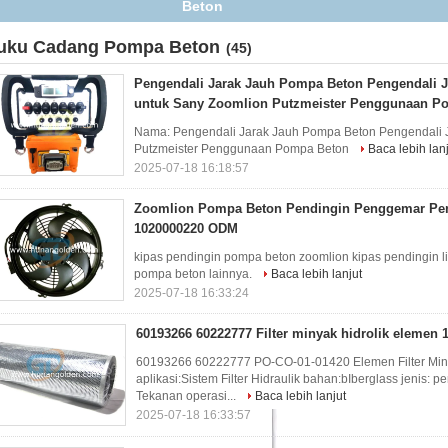
poros dengan kit segel 274893001 519127
uku Cadang Pompa Beton
(45)
Pengendali Jarak Jauh Pompa Beton Pengendali J
untuk Sany Zoomlion Putzmeister Penggunaan P
Nama: Pengendali Jarak Jauh Pompa Beton Pengendali J
Putzmeister Penggunaan Pompa Beton
Baca lebih lan
2025-07-18 16:18:57
Zoomlion Pompa Beton Pendingin Penggemar Pend
1020000220 ODM
kipas pendingin pompa beton zoomlion kipas pendingin l
pompa beton lainnya.
Baca lebih lanjut
2025-07-18 16:33:24
60193266 60222777 Filter minyak hidrolik elemen 1
60193266 60222777 PO-CO-01-01420 Elemen Filter Miny
aplikasi:Sistem Filter Hidraulik bahan:bIberglass jenis: p
Tekanan operasi...
Baca lebih lanjut
2025-07-18 16:33:57