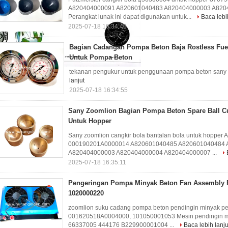
A820404000091 A820601040483 A820404000003 A820
Perangkat lunak ini dapat digunakan untuk...
Baca lebi
2025-07-18 16:34:40
Bagian Cadangan Pompa Beton Baja Rostless Fue
Untuk Pompa Beton
tekanan pengukur untuk penggunaan pompa beton sa
lanjut
2025-07-18 16:34:55
Sany Zoomlion Bagian Pompa Beton Spare Ball C
Untuk Hopper
Sany zoomlion cangkir bola bantalan bola untuk hopp
000190201A0000014 A820601040485 A820601040484 
A820404000003 A820404000004 A820404000007 ...
2025-07-18 16:35:11
Pengeringan Pompa Minyak Beton Fan Assembly R
1020000220
zoomlion suku cadang pompa beton pendingin minyak per
001620518A0004000, 101050001053 Mesin pendingin mi
66337005 444176 B229900001004 ...
Baca lebih lanju