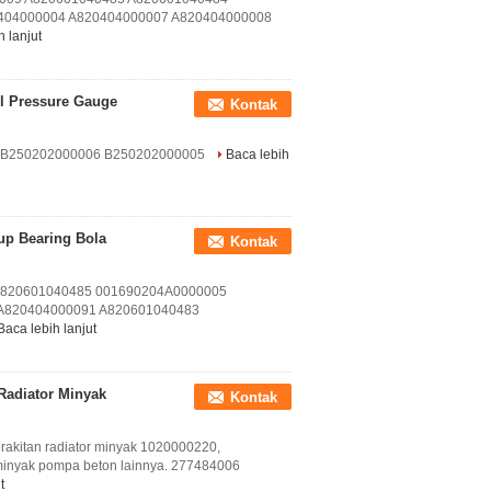
404000004 A820404000007 A820404000008
h lanjut
l Pressure Gauge
Kontak
ny B250202000006 B250202000005
Baca lebih
up Bearing Bola
Kontak
er A820601040485 001690204A0000005
A820404000091 A820601040483
Baca lebih lanjut
adiator Minyak
Kontak
akitan radiator minyak 1020000220,
nyak pompa beton lainnya. 277484006
t