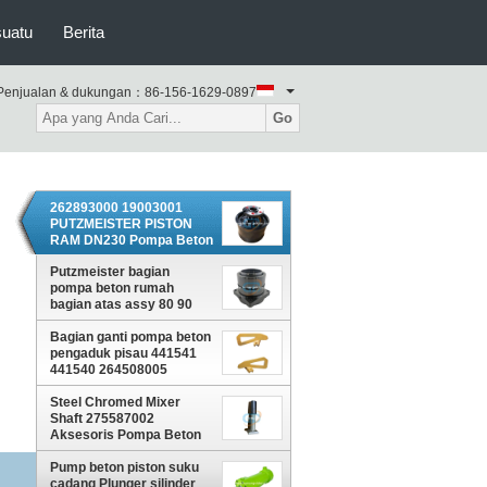
suatu
Berita
Penjualan & dukungan：
86-156-1629-0897
Go
262893000 19003001
PUTZMEISTER PISTON
RAM DN230 Pompa Beton
Putzmeister bagian
pompa beton rumah
bagian atas assy 80 90
poros dengan kit segel
Bagian ganti pompa beton
274893001 519127
pengaduk pisau 441541
441540 264508005
264507006
Steel Chromed Mixer
Shaft 275587002
Aksesoris Pompa Beton
Untuk Putzmeister
Pump beton piston suku
cadang Plunger silinder